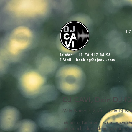
HO
Telefon: +41 76 447 85 95
E-Mail:
booking@djcavi.com
DJ CAVI, Dein DJ für
Mein Name ist Silvan. Mein DJ Nam
Ich bin in Kaltbrunn SG aufgewachs
merkte ich, dass ich mich sehr gut 