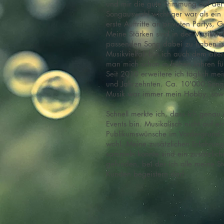
und mir die gute Stimmung auf der 
Songauswahl wichtiger war als ein 
erste Auftritte an privaten Partys, 
Meine Stärken sind in der Musikviel
passenden Song dabei zu haben is
Musikvielfalt bin ich auch dem älte
man mich schon in frühen Jahren f
Seit 2010 erweitere ich täglich me
und Jahrzehnten. Ca. 10'000 Songs
Musik war immer mein Hobby, sowie
Schnell merkte ich, dass ich genau d
Events bin. Musikalisch nicht auf e
Publikumswünsche im Vordergrund, fü
wohl. Meine zusätzlichen Erfahrung
sammeln konnte sind ein zusätzliche
gefunden, bei der ich alle meine 
Kunden begeistern darf.