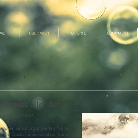
ME
ÜBER MICH
OFFERTE
EQUIPMENT
 Events aller Art
e ist "DJ CAVI".
en. An selbst organisierten Partys
in die Gäste hineinversetzen kann