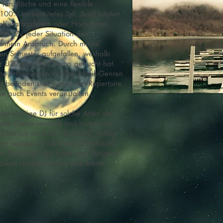
Tanzfläche und eine flexible
100% vorbereitetes Set. Bald folgten
Geburtstagsfeiern oder Hochzeiten.
falt. Zu jeder Situation den
t mein Anspruch. Durch meine
ren Semester aufgefallen, weshalb
ür Ü30 und Ü40 Partys gebucht hat.
ine Erfahrungen in allen Musik-Genren
 befinden sich in meinem Repertoire.
 auch Events veranstalten.
er richtige DJ für solche Arten von
inem Genre versteift und immer die
hle ich mich als “Event-DJ” richtig
en welche ich als Event-Organisator
r Plus-Punkt. Ich habe eine Tätigkeit
Stärken ausleben kann und meine