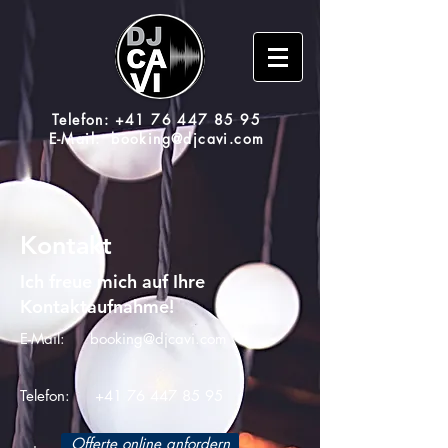
Telefon:
+41 76 447 85 95
E-Mail:
booking@djcavi.com
Kontakt
Ich freue mich auf Ihre
Kontaktaufnahme!
E-Mail:
booking@djcavi.com
Telefon:
+41 76 447 85 95
Offerte online anfordern